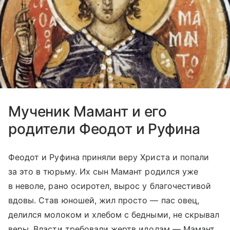
Мученик Мамант и его
родители Феодот и Руфина
Феодот и Руфина приняли веру Христа и попали
за это в тюрьму. Их сын Мамант родился уже
в неволе, рано осиротел, вырос у благочестивой
вдовы. Став юношей, жил просто — пас овец,
делился молоком и хлебом с бедными, не скрывал
веры. Власти требовали жертв идолам — Мамант