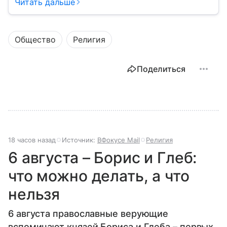
значении молитв — в нашем материале.
Читать дальше
Общество
Религия
Поделиться
18 часов назад
Источник:
ВФокусе Mail
Религия
6 августа – Борис и Глеб:
что можно делать, а что
нельзя
6 августа православные верующие
вспоминают князей Бориса и Глеба – первых