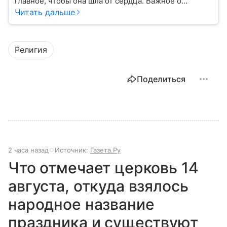
главное, чтобы она шла от сердца. Важное о
значении молитв — в нашем материале.
Читать дальше
Религия
Поделиться
2 часа назад
Источник:
Газета.Ру
Что отмечает церковь 14
августа, откуда взялось
народное название
праздника и существуют