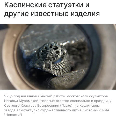
Каслинские статуэтки и
другие известные изделия
Яйцо под названием "Ангел" работы московского скульптора
Натальи Муромской, впервые отлитое специально к празднику
Светлого Христова Воскресения (Пасхе), на Каслинском
заводе архитектурно-художественного литья.
источник:
РИА
"Новости"