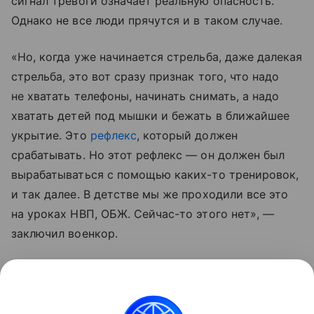
сигнал тревоги означает реальную опасность.
Однако не все люди прячутся и в таком случае.
«Но, когда уже начинается стрельба, даже далекая
стрельба, это вот сразу признак того, что надо
не хватать телефоны, начинать снимать, а надо
хватать детей под мышки и бежать в ближайшее
укрытие. Это
рефлекс
, который должен
срабатывать. Но этот рефлекс — он должен был
вырабатываться с помощью каких-то тренировок,
и так далее. В детстве мы же проходили все это
на уроках НВП, ОБЖ. Сейчас-то этого нет», —
заключил военкор.
По его словам, россиянам пора уже понять,
что для противника даже мирные жители
являются целью.