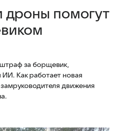
и дроны помогут
евиком
 штраф за борщевик,
ИИ. Как работает новая
а замруководителя движения
а.