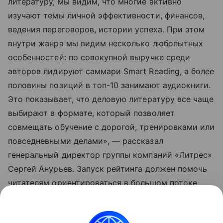
литературу, мы видим, что многие активно
изучают темы личной эффективности, финансов,
ведения переговоров, истории успеха. При этом
внутри жанра мы видим несколько любопытных
особенностей: по совокупной выручке среди
авторов лидируют саммари Smart Reading, а более
половины позиций в топ-10 занимают аудиокниги.
Это показывает, что деловую литературу все чаще
выбирают в формате, который позволяет
совмещать обучение с дорогой, тренировками или
повседневными делами», — рассказал
генеральный директор группы компаний «Литрес»
Сергей Анурьев. Запуск рейтинга должен помочь
читателям ориентироваться в большом потоке
деловых и мотивационных изданий.
➤ Подписывайтесь на телеграм-канал «РБК