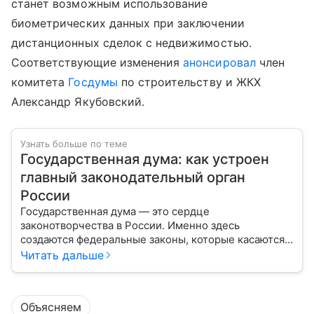
станет возможным использование
биометрических данных при заключении
дистанционных сделок с недвижимостью.
Соответствующие изменения
анонсировал
член
комитета
Госдумы
по строительству и ЖКХ
Александр Якубовский.
Узнать больше по теме
Государственная дума: как устроен
главный законодательный орган
России
Государственная дума — это сердце
законотворчества в России. Именно здесь
создаются федеральные законы, которые касаются
жизни каждого гражданина: от образования и
Читать дальше
медицины до налогов и внешней политики. В статье
разберем, как устроена Дума.
Объясняем