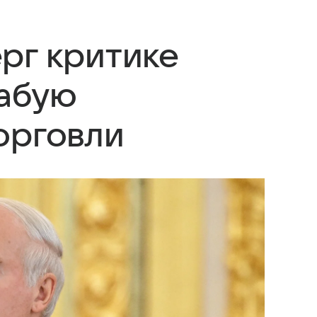
рг критике
лабую
орговли