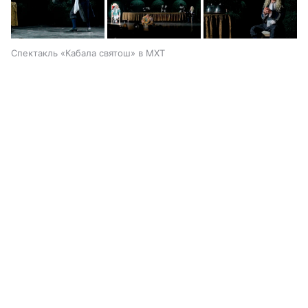
Спектакль «Кабала святош» в МХТ