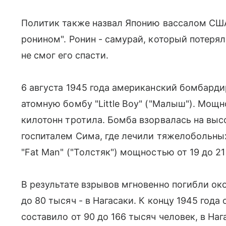
Политик также назвал Японию вассалом США
ронином". Ронин - самурай, который потеря
не смог его спасти.
6 августа 1945 года американский бомбард
атомную бомбу "Little Boy" ("Малыш"). Мощ
килотонн тротила. Бомба взорвалась на выс
госпиталем Сима, где лечили тяжелобольных
"Fat Man" ("Толстяк") мощностью от 19 до 2
В результате взрывов мгновенно погибли ок
до 80 тысяч - в Нагасаки. К концу 1945 год
составило от 90 до 166 тысяч человек, в Нага