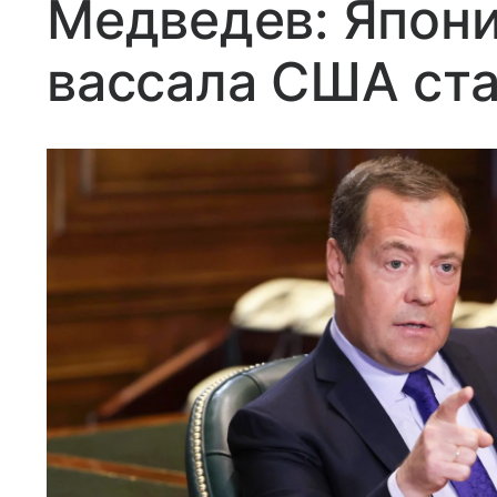
Медведев: Япони
вассала США ст