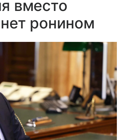
я вместо
анет ронином