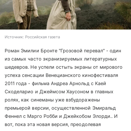
Источник:
Российская газета
Роман Эмилии Бронте "Грозовой перевал" - один
из самых часто экранизируемых литературных
шедевров. Не успели остыть экраны от мирового
успеха сенсации Венецианского кинофестиваля
2011 года - фильма Андреа Арнольд с Каей
Скоделарио и Джеймсом Хаусоном в главных
ролях, как синеманы уже взбудоражены
премьерой версии, осуществленной Эмиральд
Феннел с Марго Робби и Джейкобом Элорди.. И
вот, пока эта новая версия, преодолевая