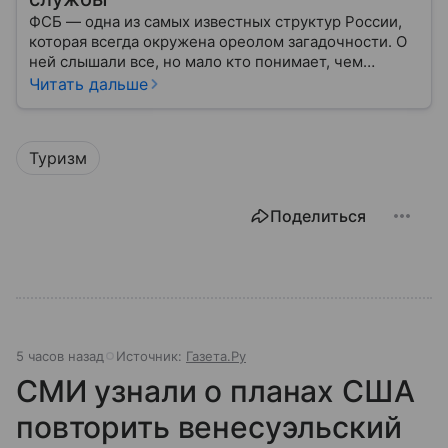
ФСБ — одна из самых известных структур России,
которая всегда окружена ореолом загадочности. О
ней слышали все, но мало кто понимает, чем
именно занимается Федеральная служба
Читать дальше
безопасности, как устроена ее работа, подробнее —
в материале.
Туризм
Поделиться
5 часов назад
Источник:
Газета.Ру
СМИ узнали о планах США
повторить венесуэльский