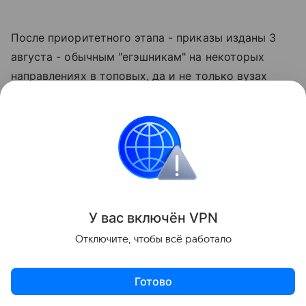
После приоритетного этапа - приказы изданы 3
августа - обычным "егэшникам" на некоторых
направлениях в топовых, да и не только вузах
практически не остается мест. Даже тем, кто
принес в вуз по 300, а то и 400 баллов ЕГЭ.
Что делать? Ситуацию "РГ" прокомментировал
ректор МГИМО Анатолий Торкунов. Кстати, в
прошлом году МГИМО установил абсолютный
рекорд по приему победителей и призеров
У вас включ
ён
V
P
N
Всероссийской олимпиады школьников (ВсОШ) -
Отключите, чтобы всё работало
151 абитуриент.
- В этом году на приоритетном этапе в вуз
Готово
зачислены 255 человек - это 57 процентов от