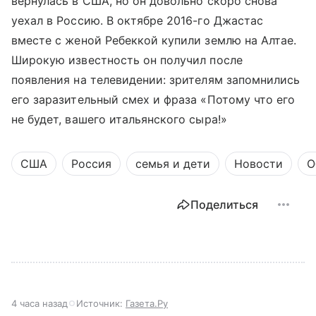
вернулась в США, но он довольно скоро снова
уехал в Россию. В октябре 2016-го Джастас
вместе с женой Ребеккой купили землю на Алтае.
Широкую известность он получил после
появления на телевидении: зрителям запомнились
его заразительный смех и фраза «Потому что его
не будет, вашего итальянского сыра!»
США
Россия
семья и дети
Новости
О
Поделиться
4 часа назад
Источник:
Газета.Ру