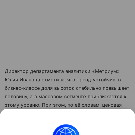
Директор департамента аналитики «Метриум»
Юлия Иванова отметила, что тренд устойчив: в
бизнес-классе доля высоток стабильно превышает
половину, а в массовом сегменте приближается к
этому уровню. При этом, по её словам, ценовая
картина неоднородна: в разных сегментах
высотный формат может быть как дороже, так и
дешевле традиционной застройки.