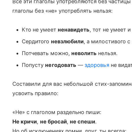
Все эти глаголы употребляются без частицы 
глаголы без «не» употреблять нельзя:
Кто не умеет
ненавидеть
, тот не умеет 
Сердитого
невзлюбили
, а милостивого с
Потчевать можно,
неволить
нельзя.
Попусту
негодовать
—
здоровья
не видат
Составили для вас небольшой стих-запомин
усвоить правило:
«Не» с глаголом раздельно пиши:
Не кричи
,
не бросай
,
не спеши
.
Но об исключениях помни, друг, ты всегда: