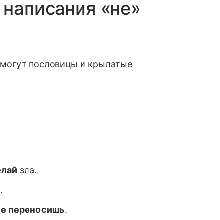
 написания «не»
помогут пословицы и крылатые
елай
зла.
я
.
не переносишь
.