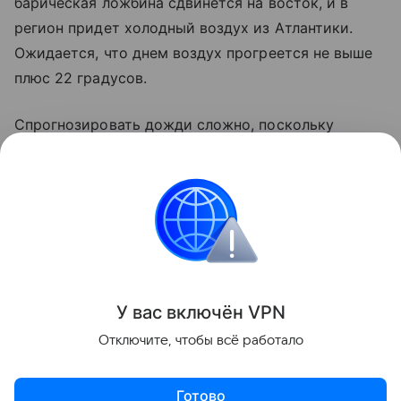
барическая ложбина сдвинется на восток, и в
регион придет холодный воздух из Атлантики.
Ожидается, что днем воздух прогреется не выше
плюс 22 градусов.
Спрогнозировать дожди сложно, поскольку
многое будет зависеть от антициклона, который
сейчас висит над западной частью Европы. Пока в
Калининградской области ожидают умеренно
прохладную и относительно сухую погоду к концу
недели.
Поделиться
У вас включ
ён
V
P
N
Отключите, чтобы всё работало
Готово