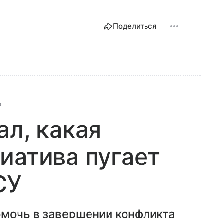
Поделиться
а
ал, какая
иатива пугает
СУ
омочь в завершении конфликта