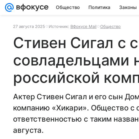
Общество
Политика
Законы
27 августа 2025
Источник:
ВФокусе Mail
Общество
Стивен Сигал с 
совладельцами 
российской ком
Актер Стивен Сигал и его сын До
компанию «Хикари». Общество с 
ответственностью с таким назва
августа.