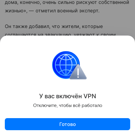
дома, конечно, очень сильно рискуют собственной
жизнью», — отметил военный эксперт.
Он также добавил, что жители, которые
соглашаются на эвакуацию, уезжают к своим
родственникам или друзьям. По его словам, это
те люди, которые еще верят Владимиру
Зеленскому, что «он принесет счастье Украине
и якобы победит Москву».
Украина
Россия
Эксклюзив
Внешняя пол
У вас включ
ён
V
P
N
Поделиться
Отключите, чтобы всё работало
Готово