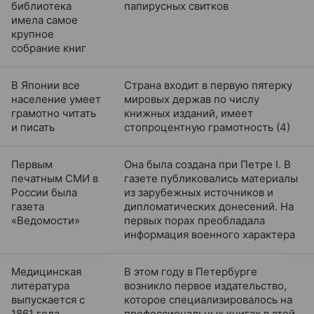
библиотека
папирусных свитков
имела самое
крупное
собрание книг
В Японии все
Страна входит в первую пятерку
население умеет
мировых держав по числу
грамотно читать
книжных изданий, имеет
и писать
стопроцентную грамотность (4)
Первым
Она была создана при Петре I. В
печатным СМИ в
газете публиковались материалы
России была
из зарубежных источников и
газета
дипломатических донесений. На
«Ведомости»
первых порах преобладала
информация военного характера
Медицинская
В этом году в Петербурге
литература
возникло первое издательство,
выпускается с
которое специализировалось на
1861 года
профессиональных книгах в этой