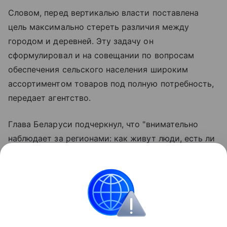
Словом, перед вертикалью власти поставлена
цель максимально стереть различия между
городом и деревней. Эту задачу он
сформулировал и на совещании по вопросам
обеспечения сельского населения широким
ассортиментом товаров под полную потребность,
передает агентство.
Глава Беларуси подчеркнул, что "внимательно
наблюдает за регионами: как живут люди, есть ли
достойная работа, жилье, социальные объекты".
Но власть, предупредил он, максимально
сокращая различия в социально-экономических
условиях населения, не должна ликвидировать
сами деревни.