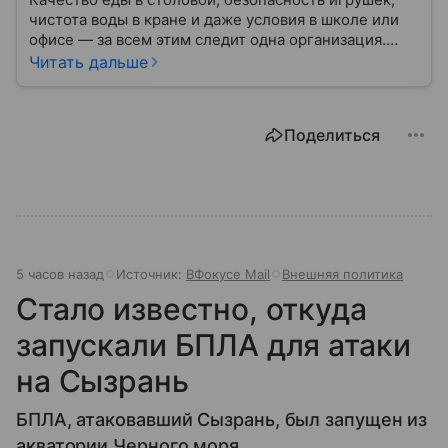
чистота воды в кране и даже условия в школе или
офисе — за всем этим следит одна организация.
Роспотребнадзор — федеральная служба, которая
Читать дальше
защищает права потребителей и следит за
санитарной безопасностью. В статье расскажем, как
устроена эта служба, чем она занимается и почему
Поделиться
её работа важна для каждого жителя России.
5 часов назад
Источник:
ВФокусе Mail
Внешняя политика
Стало известно, откуда
запускали БПЛА для атаки
на Сызрань
БПЛА, атаковавший Сызрань, был запущен из
акватории Черного моря