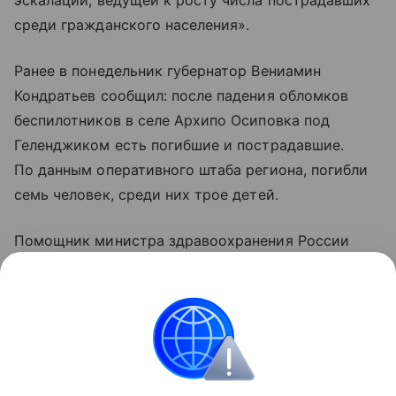
среди гражданского населения».
Ранее в понедельник губернатор Вениамин
Кондратьев сообщил: после падения обломков
беспилотников в селе Архипо Осиповка под
Геленджиком есть погибшие и пострадавшие.
По данным оперативного штаба региона, погибли
семь человек, среди них трое детей.
Помощник министра здравоохранения России
Алексей Кузнецов уточнил, что 21 человек
госпитализирован, еще 37 пострадавшим помощь
оказали амбулаторно.
Украина
Россия
ООН
Вооруженные конф