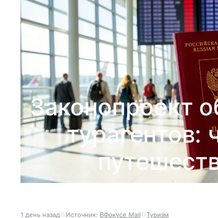
Законопроект о
турагентов: 
путешеств
1 день назад
Источник:
ВФокусе Mail
Туризм