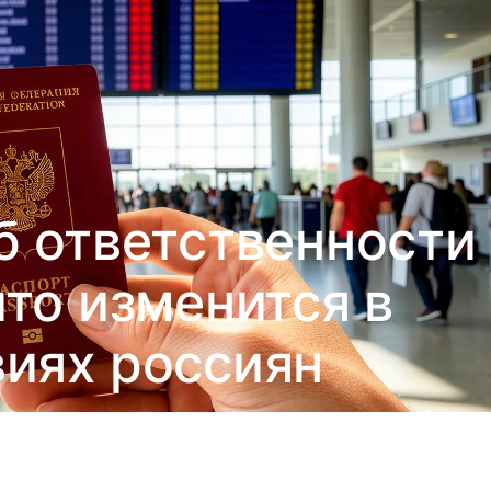
б ответственности
что изменится в
иях россиян