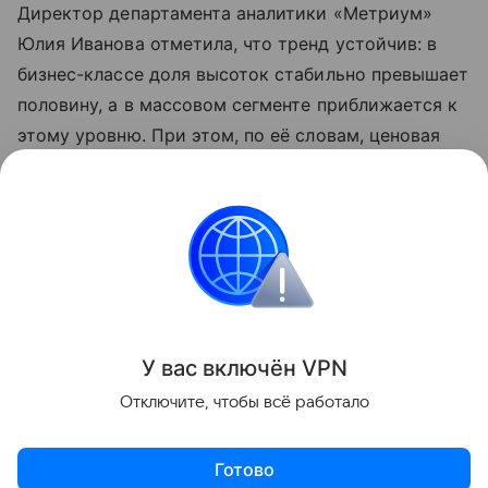
Директор департамента аналитики «Метриум»
Юлия Иванова отметила, что тренд устойчив: в
бизнес-классе доля высоток стабильно превышает
половину, а в массовом сегменте приближается к
этому уровню. При этом, по её словам, ценовая
картина неоднородна: в разных сегментах
высотный формат может быть как дороже, так и
дешевле традиционной застройки.
Россия
Москва
недвижимость
Новости
Поделиться
У вас включ
ён
V
P
N
Отключите, чтобы всё работало
Готово