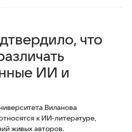
дтвердило, что
различать
анные ИИ и
ниверситета Виланова
относятся к ИИ-литературе,
ний живых авторов.