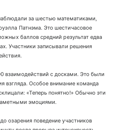
 наблюдали за шестью математиками,
оуэлла Патнэма. Это шестичасовое
зможных баллов средний результат едва
сах. Участники записывали решения
ействия.
0 взаимодействий с досками. Это были
ия взгляда. Особое внимание команда
клицали: «Теперь понятно!» Обычно эти
 заметными эмоциями.
 до озарения поведение участников
инуту после прорыва интенсивность