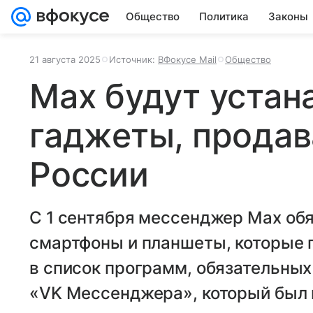
Общество
Политика
Законы
21 августа 2025
Источник:
ВФокусе Mail
Общество
Max будут устан
гаджеты, прода
России
C 1 сентября мессенджер Max обя
смартфоны и планшеты, которые п
в список программ, обязательных
«VK Мессенджера», который был в