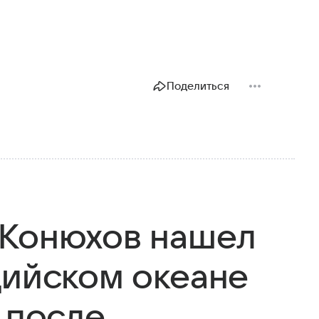
Поделиться
 Конюхов нашел
дийском океане
 после