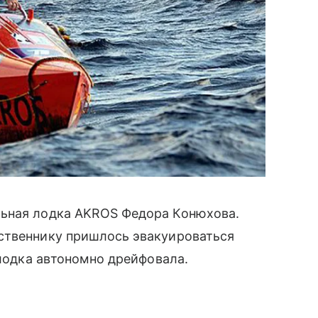
льная лодка AKROS Федора Конюхова.
ственнику пришлось эвакуироваться
 лодка автономно дрейфовала.