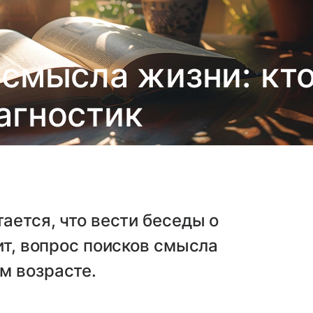
 смысла жизни: кт
агностик
ается, что вести беседы о
ит, вопрос поисков смысла
м возрасте.