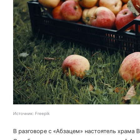
Источник:
Freepik
В разговоре с «Абзацем» настоятель храма