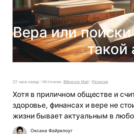
Вера или поиски
такой 
22 часа назад
Источник:
ВФокусе Mail
Религия
Хотя в приличном обществе и счит
здоровье, финансах и вере не сто
жизни бывает актуальным в любо
Оксана Файрклоуг