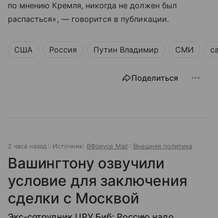
по мнению Кремля, никогда не должен был
распасться», — говорится в публикации.
США
Россия
Путин Владимир
СМИ
с
Поделиться
2 часа назад
Источник:
ВФокусе Mail
Внешняя политика
Вашингтону озвучили
условие для заключения
сделки с Москвой
Экс-сотрудник ЦРУ Биб: Россию надо