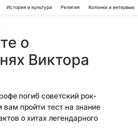
История и культура
Религия
Колонки и интервью
а
те о
нях Виктора
трофе погиб советский рок-
 вам пройти тест на знание
актов о хитах легендарного