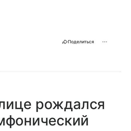
Поделиться
олице рождался
мфонический