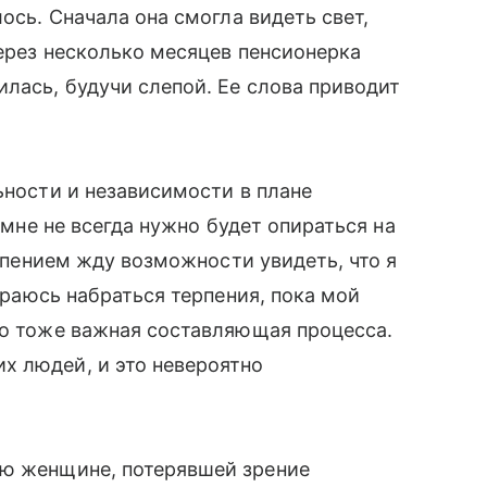
ось. Сначала она смогла видеть свет,
Через несколько месяцев пенсионерка
лась, будучи слепой. Ее слова приводит
ьности
и
независимости
в
плане
мне
не
всегда
нужно
будет
опираться
на
рпением
жду
возможности
увидеть
,
что
я
раюсь набраться терпения, пока мой
то тоже важная составляющая процесса.
х людей, и это невероятно
ю женщине, потерявшей зрение