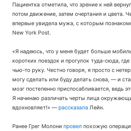
Пациентка отметила, что зрение к ней вернул
потом движение, затем очертания и цвета. 
впервые увидела мужа, с которым познакоми
New York Post.
«Я
надеюсь
, что у меня
будет
больше
мобил
коротких
поездок
и
прогулок
туда
-
сюда
,
где
чью
-то
руку
. Честно говоря, я
просто
с
нете
могу
сделать
или
буду
делать
снова,
— и ста
мозг постепенно приспосабливается, ведь э
Я начинаю различать черты лица окружающи
вдохновляет!» —
рассказала
Лейн.
Ранее Грег Молони
провел
похожую операци