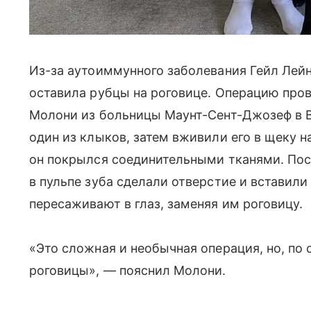
Из-за аутоиммунного заболевания Гейл Лейн
оставила рубцы на роговице. Операцию про
Молони из больницы Маунт-Сент-Джозеф в В
один из клыков, затем вживили его в щеку н
он покрылся соединительными тканями. Посл
в пульпе зуба сделали отверстие и вставили
пересаживают в глаз, заменяя им роговицу.
«Это сложная и необычная операция, но, по 
роговицы», — пояснил Молони.