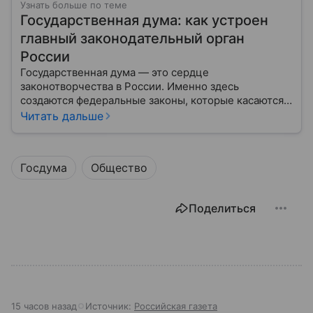
Узнать больше по теме
Государственная дума: как устроен
главный законодательный орган
России
Государственная дума — это сердце
законотворчества в России. Именно здесь
создаются федеральные законы, которые касаются
жизни каждого гражданина: от образования и
Читать дальше
медицины до налогов и внешней политики. В статье
разберем, как устроена Дума.
Госдума
Общество
Поделиться
15 часов назад
Источник:
Российская газета