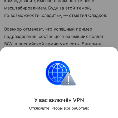
командование, именно своим постоянным
масштабированием. Буду за этой темой,
по возможности, следить», — отметил Сладков.
Военкор отмечает, что успешный пример
подразделения, состоящего из бывших солдат
ВСУ, в российской армии уже есть. Батальон
им. Максима Кривоноса ежедневно уничтожает
технику НАТО и украинскую пехоту
на добропольском направлении Донецкого фронта.
Украина
Россия
Армия
Внешняя политик
Поделиться
У вас включ
ён
V
P
N
Отключите, чтобы всё работало