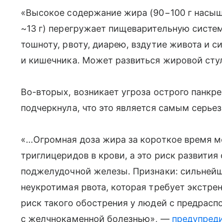
«Высокое содержание жира (90−100 г насыщ
~13 г) перегружает пищеварительную систем
тошноту, рвоту, диарею, вздутие живота и 
и кишечника. Может развиться жировой стул
Во-вторых, возникает угроза острого панкре
подчеркнула, что это является самым серь
«…Огромная доза жира за короткое время м
триглицеридов в крови, а это риск развития
поджелудочной железы. Признаки: сильней
неукротимая рвота, которая требует экстре
риск такого обострения у людей с предрас
с желчнокаменной болезнью», —
предупред