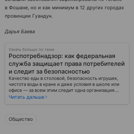
в Фошане, но и как минимум в 12 других городах
провинции Гуандун.
Дарья Баева
Узнать больше по теме
Роспотребнадзор: как федеральная
служба защищает права потребителей
и следит за безопасностью
Качество еды в столовой, безопасность игрушек,
чистота воды в кране и даже условия в школе или
офисе — за всем этим следит одна организация.
Роспотребнадзор — федеральная служба, которая
Читать дальше
защищает права потребителей и следит за
санитарной безопасностью. В статье расскажем, как
устроена эта служба, чем она занимается и почему
Общество
её работа важна для каждого жителя России.