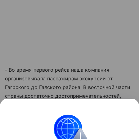
- Во время первого рейса наша компания
организовывала пассажирам экскурсии от
Гагрского до Галского района. В восточной части
страны достаточно достопримечательностей,
особенно природных объектов и термальных
источников. В октябре продолжается
бархатный
сезон
и можно купаться в море. Думаю, еще один
рейс можно было бы запустить зимой в