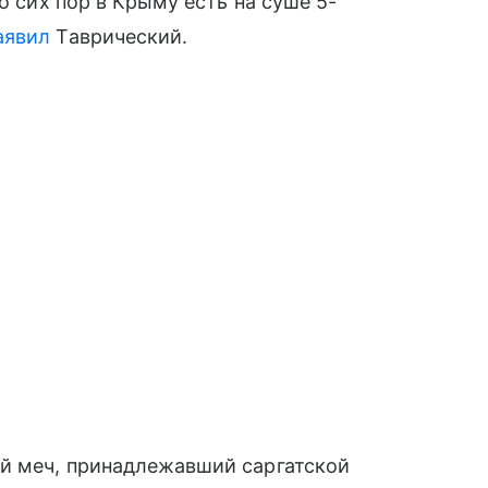
о сих пор в Крыму есть на суше 5-
аявил
Таврический.
й меч, принадлежавший саргатской