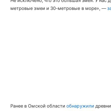
Не исключено, что это большая змея. У нас д
метровые змеи и 30-метровые в море», —
з
Ранее в Омской области
обнаружили
древни