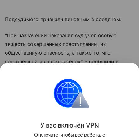
Подсудимого признали виновным в соедяном.
"При назначении наказания суд учел особую
тяжесть совершенных преступлений, их
общественную опасность, а также то, что
потерпевшей являлся ребенок", - сообщили в
пресс-службе судов Кемеровской области.
Суд приговорил педофила к 20 годам лишения
свободы. Отбывать наказание он будет в
исправительной колонии строгого режима.
Поделиться
У вас включ
ён
V
P
N
Отключите, чтобы всё работало