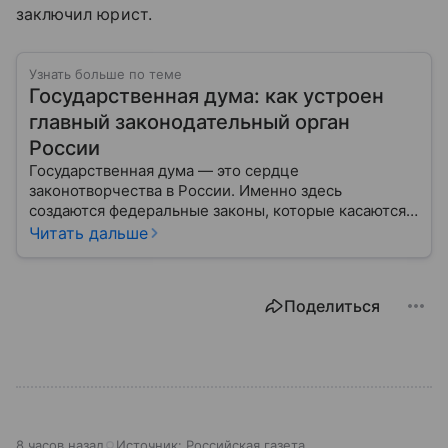
заключил юрист.
Узнать больше по теме
Государственная дума: как устроен
главный законодательный орган
России
Государственная дума — это сердце
законотворчества в России. Именно здесь
создаются федеральные законы, которые касаются
жизни каждого гражданина: от образования и
Читать дальше
медицины до налогов и внешней политики. В статье
разберем, как устроена Дума.
Поделиться
8 часов назад
Источник:
Российская газета