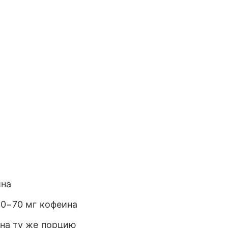
ина
60−70 мг кофеина
 на ту же порцию