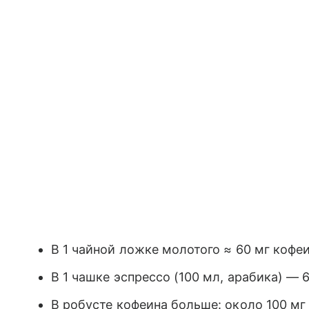
В 1 чайной ложке молотого ≈ 60 мг кофе
В 1 чашке эспрессо (100 мл, арабика) — 
В робусте кофеина больше: около 100 мг