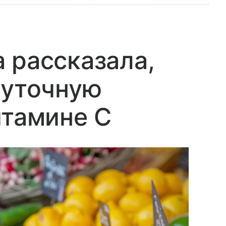
 рассказала,
суточную
итамине C