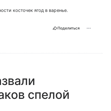
ости косточек ягод в варенье.
Поделиться
азвали
аков спелой