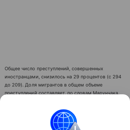
Общее число преступлений, совершенных
иностранцами, снизилось на 29 процентов (с 294
до 209). Доля мигрантов в общем объеме
преступлений составляет, по словам Марунчака,
2,2 процента.
Из Ростовской области выдворено почти шесть
тысяч человек. Для 88 процентов из них въезд в