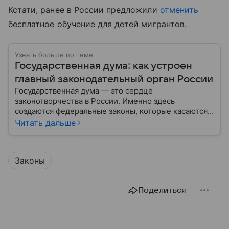
Кстати, ранее в России предложили
отменить
бесплатное обучение для детей мигрантов.
Узнать больше по теме
Государственная дума: как устроен
главный законодательный орган России
Государственная дума — это сердце
законотворчества в России. Именно здесь
создаются федеральные законы, которые касаются
жизни каждого гражданина: от образования и
Читать дальше
медицины до налогов и внешней политики. В статье
разберем, как устроена Дума.
Законы
Поделиться