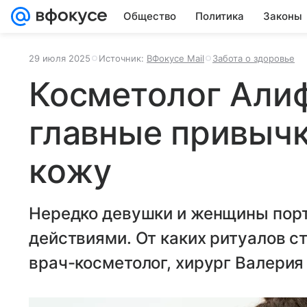
Общество
Политика
Законы
29 июля 2025
Источник:
ВФокусе Mail
Забота о здоровье
Косметолог Алиф
главные привыч
кожу
Нередко девушки и женщины пор
действиями. От каких ритуалов ст
врач-косметолог, хирург Валерия