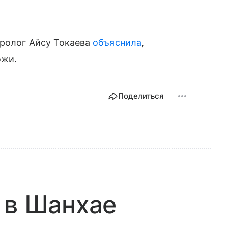
еролог Айсу Токаева
объяснила
,
ожи.
Поделиться
 в Шанхае