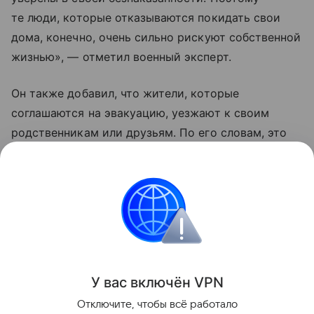
те люди, которые отказываются покидать свои
дома, конечно, очень сильно рискуют собственной
жизнью», — отметил военный эксперт.
Он также добавил, что жители, которые
соглашаются на эвакуацию, уезжают к своим
родственникам или друзьям. По его словам, это
те люди, которые еще верят Владимиру
Зеленскому, что «он принесет счастье Украине
и якобы победит Москву».
Украина
Россия
Эксклюзив
Внешняя пол
Поделиться
У вас включ
ён
V
P
N
Отключите, чтобы всё работало