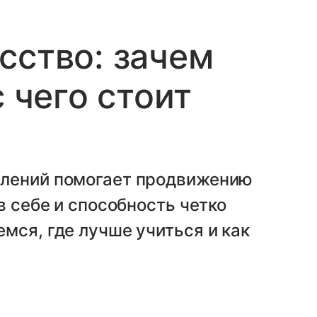
сство: зачем
с чего стоит
плений помогает продвижению
в себе и способность четко
мся, где лучше учиться и как