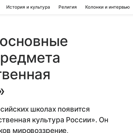
История и культура
Религия
Колонки и интервью
 основные
предмета
твенная
»
ссийских школах появится
твенная культура России». Он
ков мировоззрение,