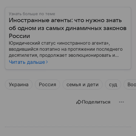
Узнать больше по теме
Иностранные агенты: что нужно знать
об одном из самых динамичных законов
России
Юридический статус «иностранного агента»,
вводившийся поэтапно на протяжении последнего
десятилетия, продолжает эволюционировать и
оказывать существенное влияние на деятельность
Читать дальше
неправительственных организаций, медиа и
частных лиц. Наша статья представляет собой
попытку всестороннего и сбалансированного
Украина
Россия
семья и дети
суд
Во
анализа этого явления: его юридических оснований,
практических последствий, исторического
контекста и ключевых споров вокруг него.
Поделиться