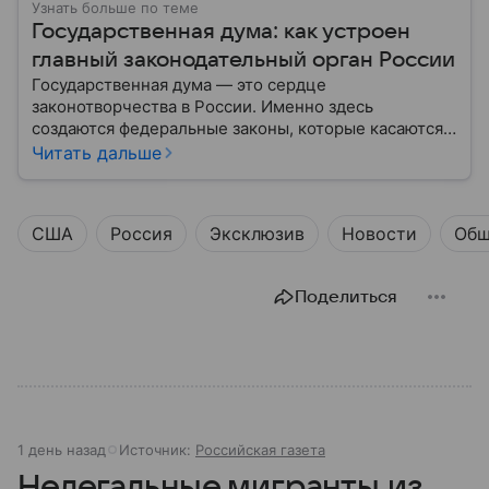
Узнать больше по теме
Государственная дума: как устроен
главный законодательный орган России
Государственная дума — это сердце
законотворчества в России. Именно здесь
создаются федеральные законы, которые касаются
жизни каждого гражданина: от образования и
Читать дальше
медицины до налогов и внешней политики. В статье
разберем, как устроена Дума.
США
Россия
Эксклюзив
Новости
Общ
Поделиться
1 день назад
Источник:
Российская газета
Нелегальные мигранты из