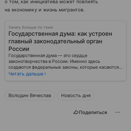
о том, как инициатива может повлиять
на экономику и жизнь мигрантов.
Узнать больше по теме
Государственная дума: как устроен
главный законодательный орган
России
Государственная дума — это сердце
законотворчества в России. Именно здесь
создаются федеральные законы, которые касаются
жизни каждого гражданина: от образования и
Читать дальше
медицины до налогов и внешней политики. В статье
разберем, как устроена Дума.
Володин Вячеслав
Новость дня
Поделиться