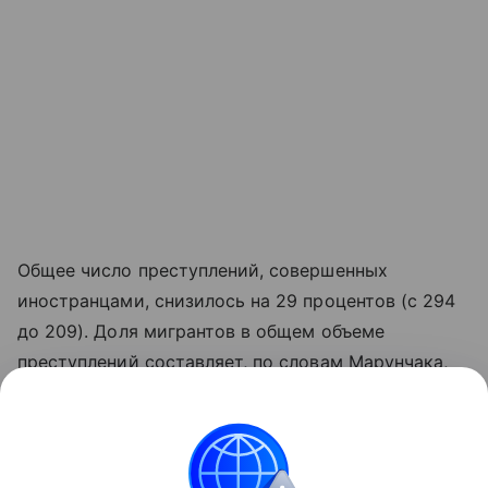
Общее число преступлений, совершенных
иностранцами, снизилось на 29 процентов (с 294
до 209). Доля мигрантов в общем объеме
преступлений составляет, по словам Марунчака,
2,2 процента.
Из Ростовской области выдворено почти шесть
тысяч человек. Для 88 процентов из них въезд в