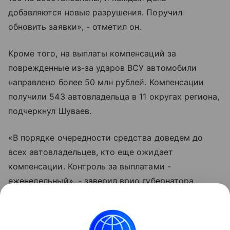
добавляются новые разрушения. Поручил
обновить заявки», - отметил он.
Кроме того, на выплаты компенсаций за
поврежденные из-за ударов ВСУ автомобили
направлено более 50 млн рублей. Компенсации
получили 543 автовладельца в 11 округах региона,
подчеркнул Шуваев.
«В порядке очередности средства доведем до
всех автовладельцев, кто еще ожидает
компенсации. Контроль за выплатами -
еженедельный», - заверил врио губернатора.
Выплаты производятся из внебюджетного фонда,
средства в который перечисляет крупный