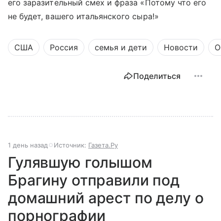
его заразительный смех и фраза «Потому что его
не будет, вашего итальянского сыра!»
США
Россия
семья и дети
Новости
О
Поделиться
1 день назад
Источник:
Газета.Ру
Гулявшую голышом
Брагину отправили под
домашний арест по делу о
порнографии