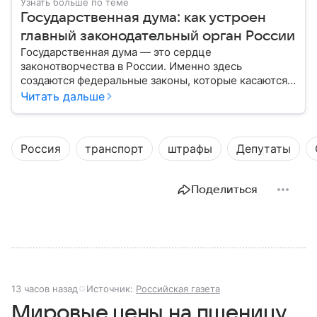
Узнать больше по теме
Государственная дума: как устроен
главный законодательный орган России
Государственная дума — это сердце
законотворчества в России. Именно здесь
создаются федеральные законы, которые касаются
жизни каждого гражданина: от образования и
Читать дальше
медицины до налогов и внешней политики. В статье
разберем, как устроена Дума.
Россия
транспорт
штрафы
Депутаты
Поделиться
13 часов назад
Источник:
Российская газета
Мировые цены на пшеницу